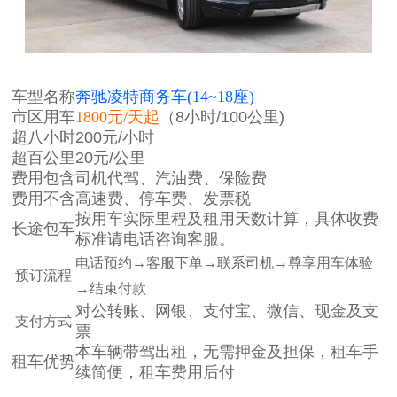
车型名称
奔驰凌特商务车(14~18座)
市区用车
1800元/天起
（8小时/100公里)
超八小时
200元/小时
超百公里
20元/公里
费用包含
司机代驾、汽油费、保险费
费用不含
高速费、停车费、发票税
按用车实际里程及租用天数计算，
具体收费
长途包车
标准请电话咨询客服。
电话预约→客服下单→联系司机→尊享用车体验
预订流程
→结束付款
对公转账、网银、支付宝、微信、现金及支
支付方式
票
本车辆带驾出租，无需押金及担保，租车手
租车优势
续简便，租车费用后付